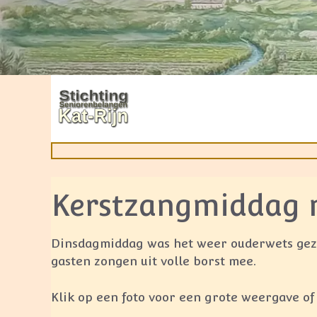
Ga
naar
de
inhoud
Kerstzangmiddag m
Dinsdagmiddag was het weer ouderwets gezel
gasten zongen uit volle borst mee.
Klik op een foto voor een grote weergave of 