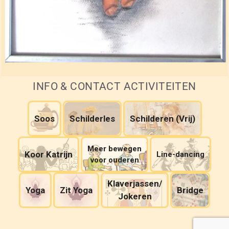
INFO & CONTACT ACTIVITEITEN
Soos
Schilderles
Schilderen (Vrij)
Meer bewegen
Koor Katrijn
Line-dancing
voor ouderen
Klaverjassen/
Yoga
Zit Yoga
Bridge
Jokeren