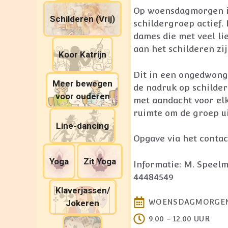
Op woensdagmorgen i
Schilderen (Vrij)
schildergroep actief.
dames die met veel li
aan het schilderen zij
Koor Katrijn
Dit in een ongedwong
Meer bewegen
de nadruk op schilde
voor ouderen
met aandacht voor elk
ruimte om de groep ui
Line-dancing
Opgave via het contac
Yoga
Zit Yoga
Informatie: M. Speelm
44484549
Klaverjassen/
WOENSDAGMORGE
Jokeren
9.00 – 12.00 UUR