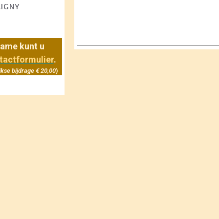
LIGNY
name kunt u
tactformulier
.
jkse bijdrage € 20,00
)