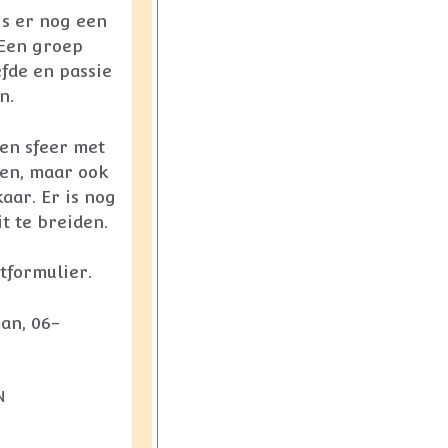
s er nog een
 Een groep
efde en passie
n.
en sfeer met
ren, maar ook
aar. Er is nog
t te breiden.
tformulier.
an, 06-
N