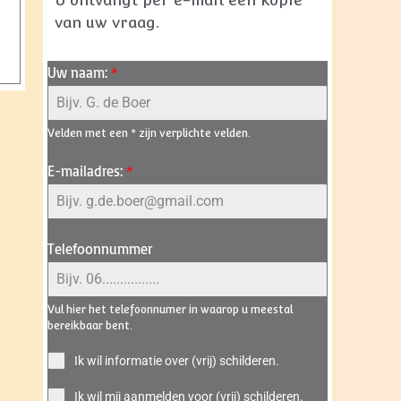
U ontvangt per e-mail een kopie
van uw vraag.
Uw naam:
*
Velden met een * zijn verplichte velden.
E-mailadres:
*
Telefoonnummer
Vul hier het telefoonnumer in waarop u meestal
bereikbaar bent.
Ik wil informatie over (vrij) schilderen.
Ik wil mij aanmelden voor (vrij) schilderen.