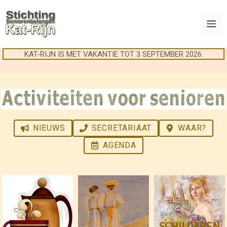
Ga
naar
M
de
inhoud
KAT-RIJN IS MET VAKANTIE TOT 3 SEPTEMBER 2026.
NIEUWS
SECRETARIAAT
WAAR?
AGENDA
SCHILDEREN